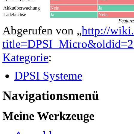
Akkuüberwachung
Nein
Ja
Ladebuchse
Ja
Nein
Feature
Abgerufen von „
http://wik
title=DPSI_Micro&oldid=
Kategorie
:
DPSI Systeme
Navigationsmenü
Meine Werkzeuge