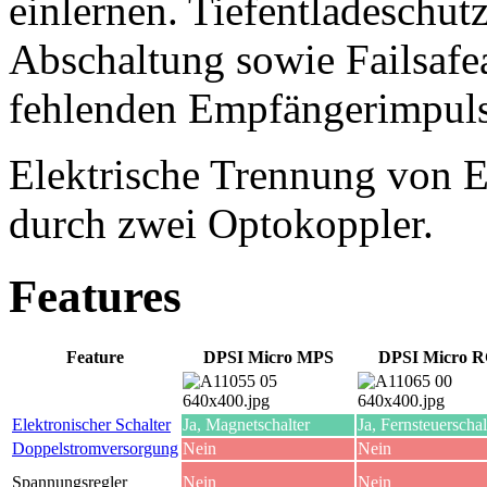
einlernen. Tiefentladeschut
Abschaltung sowie Failsafe
fehlenden Empfängerimpuls
Elektrische Trennung von 
durch zwei Optokoppler.
Features
Feature
DPSI Micro MPS
DPSI Micro 
Elektronischer Schalter
Ja, Magnetschalter
Ja, Fernsteuerschal
Doppelstromversorgung
Nein
Nein
Spannungsregler
Nein
Nein