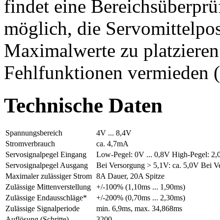
findet eine Bereichsüberprüf
möglich, die Servomittelpos
Maximalwerte zu platziere
Fehlfunktionen vermieden (
Technische Daten
Spannungsbereich
4V ... 8,4V
Stromverbrauch
ca. 4,7mA
Servosignalpegel Eingang
Low-Pegel: 0V ... 0,8V High-Pegel: 2,0
Servosignalpegel Ausgang
Bei Versorgung > 5,1V: ca. 5,0V Bei 
Maximaler zulässiger Strom
8A Dauer, 20A Spitze
Zulässige Mittenverstellung
+/-100% (1,10ms ... 1,90ms)
Zulässige Endausschläge*
+/-200% (0,70ms ... 2,30ms)
Zulässige Signalperiode
min. 6,9ms, max. 34,868ms
Auflösung (Schritte)
3200